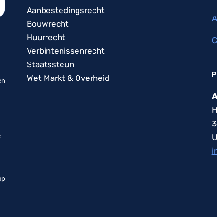
Aanbestedingsrecht
A
Bouwrecht
Huurrecht
C
Verbintenissenrecht
Staatssteun
P
Wet Markt & Overheid
en
A
H
3
r
U
:
i
op