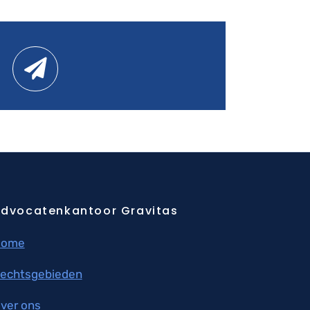
dvocatenkantoor Gravitas
Home
echtsgebieden
ver ons