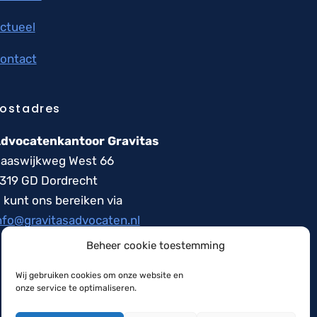
ctueel
ontact
ostadres
dvocatenkantoor Gravitas
aaswijkweg West 66
319 GD Dordrecht
 kunt ons bereiken via
nfo@gravitasadvocaten.nl
Beheer cookie toestemming
Wij gebruiken cookies om onze website en
onze service te optimaliseren.