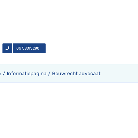
06 53319280
e
Informatiepagina
Bouwrecht advocaat