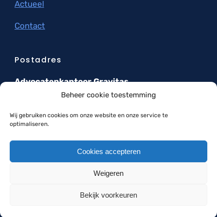
Actueel
Contact
Postadres
Advocatenkantoor Gravitas
Haaswijkweg West 66
Beheer cookie toestemming
3319 GD Dordrecht
Wij gebruiken cookies om onze website en onze service te
U kunt ons bereiken via
optimaliseren.
info@gravitasadvocaten.nl
Cookies accepteren
Weigeren
©
2026 Gravitas Advocaten | Alle rechten
voorbehouden |
Privacyverklaring
|
Cookie Policy
|
Bekijk voorkeuren
Algemene Voorwaarden
|
Kantoorklachtenregeling